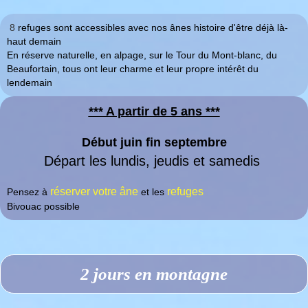
8
refuges sont accessibles avec nos ânes histoire d'être déjà là-
haut demain
En réserve naturelle, en alpage, sur le Tour du Mont-blanc, du
Beaufortain, tous ont leur charme et leur propre intérêt du
lendemain
*** A partir de 5 ans ***
Début juin fin septembre
Départ les lundis, jeudis et samedis
réserver votre âne
refuges
Pensez à
et les
Bivouac possible
2 jours en montagne