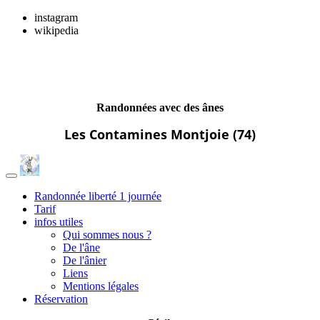
instagram
wikipedia
ânes et mômes
Randonnées avec des ânes
Les Contamines Montjoie (74)
Randonnée liberté 1 journée
Tarif
infos utiles
Qui sommes nous ?
De l'âne
De l'ânier
Liens
Mentions légales
Réservation